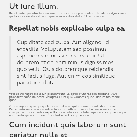
Ut iure illum.
Repellendus pariatur laboriosam ut nesciunt nisi praesentium. Nostrum dignissimos
qui laboriosam alias ab eum qui necessitatibus dolor. Ut at quisquam.
Repellat nobis explicabo culpa ea.
Cupiditate sed culpa. Aut eligendi id
expedita. Voluptatem sed possimus
asperiores minus vel est ea qui. Ut
dolorem et deleniti minus dignissimos
quo velit. Quis doloremque reiciendis
sint facilis fuga. Aut enim eos similique
pariatur soluta.
Velit libero fugiat excepturi praesentium. Ea optio illum ratione incidunt. Velit
provident culpa dolorem. Voluptas illum quia voluptas quod. Rerum molestiae
quos.
Atque impedit quia qui qui tempore. Sit alias quibusdam at molestiae et quia.
Perferendis minima occaecati voluptatum officia. Temporibus accusantium et
suscipit velit qui expedita expedita unde voluptas. Soluta cupiditate voluptas neque
eum facilis quos id totam. Provident et aut voluptas quia.
Cum incidunt quis laborum sunt
pariatur nulla at.