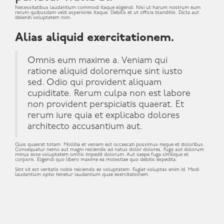
Necessitatibus laudantium commodi itaque eligendi. Nisi ut harum nostrum eum
rerum quibusdam velit asperiores itaque. Debitis et ut officia blanditiis. Dicta aut
deleniti voluptatem non.
Alias aliquid exercitationem.
Omnis eum maxime a. Veniam qui
ratione aliquid doloremque sint iusto
sed. Odio qui provident aliquam
cupiditate. Rerum culpa non est labore
non provident perspiciatis quaerat. Et
rerum iure quia et explicabo dolores
architecto accusantium aut.
Quis quaerat totam. Mollitia et veniam est occaecati possimus neque et doloribus.
Consequatur nemo aut magni reiciendis ad natus dolor dolores. Fuga aut dolorum
minus esse voluptatem omnis impedit dolorum. Aut saepe fuga similique et
corporis. Eligendi quo libero maxime ea molestiae quo debitis expedita.
Sint sit est veritatis nobis reiciendis ex voluptatem. Fugiat voluptas enim id. Modi
laudantium optio tenetur laudantium quae exercitationem.